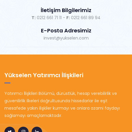
İletişim Bilgilerimiz
T:
0212 661 71 11 -
F:
0212 661 89 94
E-Posta Adresimiz
invest@yukselen.com
Yükselen Yatırımcı İlişkileri
Yatırımcı İlişkileri Bölümü, dürüstlük, hesap verebilirlik ve
güvenilirlik ilkeleri doğrultusunda hissedarlar ile eşit
mesafede yakın ilişkiler kurmayı ve onlara azami faydayı
sağlamayı amaçlamaktadır.